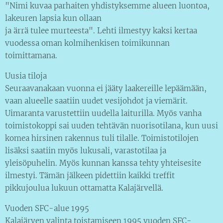
"Nimi kuvaa parhaiten yhdistyksemme alueen luontoa,
lakeuren lapsia kun ollaan
ja ärrä tulee murteesta". Lehti ilmestyy kaksi kertaa
vuodessa oman kolmihenkisen toimikunnan
toimittamana.
Uusia tiloja
Seuraavanakaan vuonna ei jääty laakereille lepäämään,
vaan alueelle saatiin uudet vesijohdot ja viemärit.
Uimaranta varustettiin uudella laiturilla. Myös vanha
toimistokoppi sai uuden tehtävän nuorisotilana, kun uusi
komea hirsinen rakennus tuli tilalle. Toimistotilojen
lisäksi saatiin myös lukusali, varastotilaa ja
yleisöpuhelin. Myös kunnan kanssa tehty yhteisesite
ilmestyi. Tämän jälkeen pidettiin kaikki treffit
pikkujoulua lukuun ottamatta Kalajärvellä.
Vuoden SFC-alue 1995
Kalajärven valinta toistamiseen 1995 vuoden SFC-