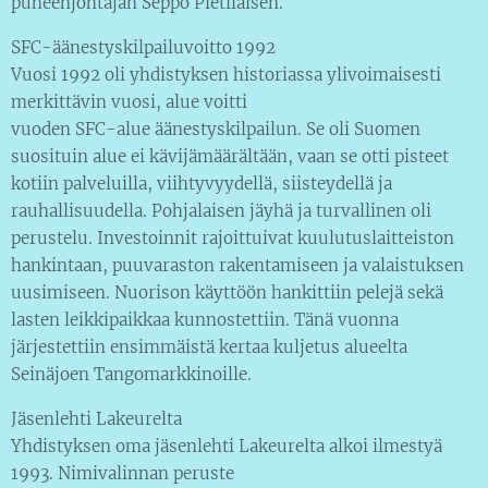
puheenjohtajan Seppo Pietiläisen.
SFC-äänestyskilpailuvoitto 1992
Vuosi 1992 oli yhdistyksen historiassa ylivoimaisesti
merkittävin vuosi, alue voitti
vuoden SFC-alue äänestyskilpailun. Se oli Suomen
suosituin alue ei kävijämäärältään, vaan se otti pisteet
kotiin palveluilla, viihtyvyydellä, siisteydellä ja
rauhallisuudella. Pohjalaisen jäyhä ja turvallinen oli
perustelu. Investoinnit rajoittuivat kuulutuslaitteiston
hankintaan, puuvaraston rakentamiseen ja valaistuksen
uusimiseen. Nuorison käyttöön hankittiin pelejä sekä
lasten leikkipaikkaa kunnostettiin. Tänä vuonna
järjestettiin ensimmäistä kertaa kuljetus alueelta
Seinäjoen Tangomarkkinoille.
Jäsenlehti Lakeurelta
Yhdistyksen oma jäsenlehti Lakeurelta alkoi ilmestyä
1993. Nimivalinnan peruste