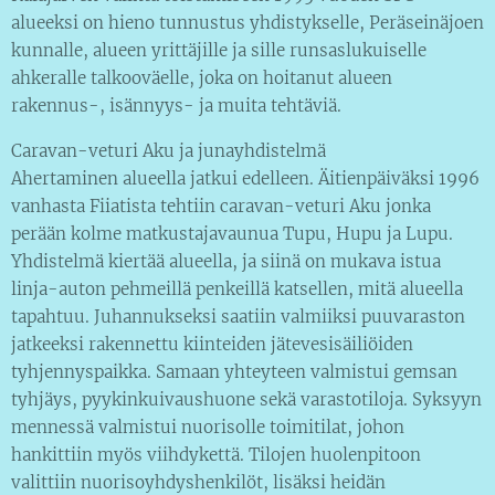
alueeksi on hieno tunnustus yhdistykselle, Peräseinäjoen
kunnalle, alueen yrittäjille ja sille runsaslukuiselle
ahkeralle talkooväelle, joka on hoitanut alueen
rakennus-, isännyys- ja muita tehtäviä.
Caravan-veturi Aku ja junayhdistelmä
Ahertaminen alueella jatkui edelleen. Äitienpäiväksi 1996
vanhasta Fiiatista tehtiin caravan-veturi Aku jonka
perään kolme matkustajavaunua Tupu, Hupu ja Lupu.
Yhdistelmä kiertää alueella, ja siinä on mukava istua
linja-auton pehmeillä penkeillä katsellen, mitä alueella
tapahtuu. Juhannukseksi saatiin valmiiksi puuvaraston
jatkeeksi rakennettu kiinteiden jätevesisäiliöiden
tyhjennyspaikka. Samaan yhteyteen valmistui gemsan
tyhjäys, pyykinkuivaushuone sekä varastotiloja. Syksyyn
mennessä valmistui nuorisolle toimitilat, johon
hankittiin myös viihdykettä. Tilojen huolenpitoon
valittiin nuorisoyhdyshenkilöt, lisäksi heidän