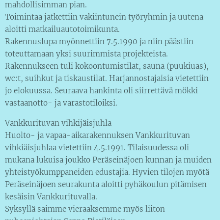
mahdollisimman pian.
Toimintaa jatkettiin vakiintunein työryhmin ja uutena
aloitti matkailuautotoimikunta.
Rakennuslupa myönnettiin 7.5.1990 ja niin päästiin
toteuttamaan yksi suurimmista projekteista.
Rakennukseen tuli kokoontumistilat, sauna (puukiuas),
wc:t, suihkut ja tiskaustilat. Harjannostajaisia vietettiin
jo elokuussa. Seuraava hankinta oli siirrettävä mökki
vastaanotto- ja varastotiloiksi.
Vankkurituvan vihkijäisjuhla
Huolto- ja vapaa-aikarakennuksen Vankkurituvan
vihkiäisjuhlaa vietettiin 4.5.1991. Tilaisuudessa oli
mukana lukuisa joukko Peräseinäjoen kunnan ja muiden
yhteistyökumppaneiden edustajia. Hyvien tilojen myötä
Peräseinäjoen seurakunta aloitti pyhäkoulun pitämisen
kesäisin Vankkurituvalla.
Syksyllä saimme vieraaksemme myös liiton