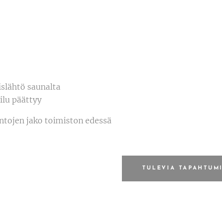
islähtö saunalta
ilu päättyy
intojen jako toimiston edessä
TULEVIA TAPAHTUM