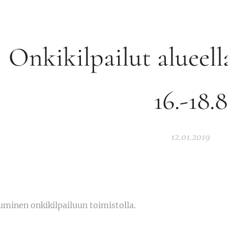
Onkikilpailut alueell
16.-18.8
12.01.2019
uminen onkikilpailuun toimistolla.